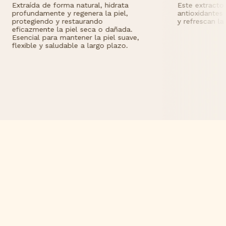
atural, hidrata
Este extracto ecológico es rico en
enera la piel,
antioxidantes y vitaminas que nutren
aurando
y refrescan la piel.
 seca o dañada.
ner la piel suave,
 a largo plazo.
Crema
Amaril
claro
Perfu
caracte