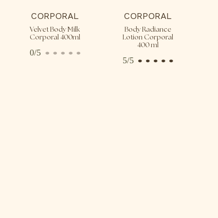
CORPORAL
CORPORAL
Velvet Body Milk
Body Radiance
Corporal 400ml
Lotion Corporal
400 ml
0/5
5/5