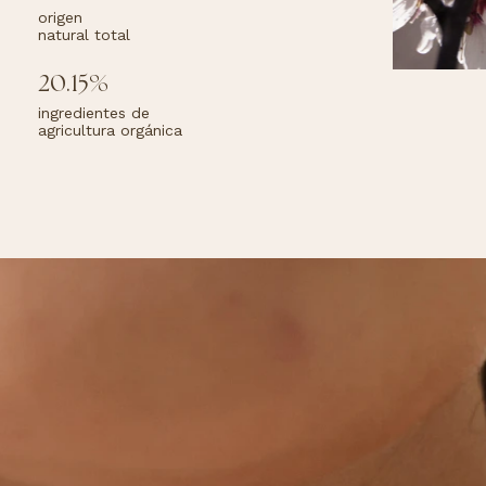
en
Pr
origen
tren
su
natural total
li
20.15%
ingredientes de
agricultura orgánica