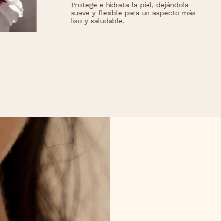
otege e hidrata la piel, dejándola
Extraída de forma n
ave y flexible para un aspecto más
profundamente y reg
so y saludable.
protegiendo y rest
eficazmente la piel
Esencial para mante
flexible y saludable