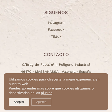
SÍGUENOS
Instagram
Facebook
Tiktok
CONTACTO
C/Braç de Pepa, nº 1. Polígono Industrial
46470 · MASSANASSA · Valencia · España
info@naturchem.es
Utilizamos cookies para ofrecerte la mejor experiencia en
nuestra web.
+34 96 125 00 31
Puedes aprender más sobre qué cookies utilizamos o
desactivarlas en los
ajustes
.
© 2024 - Todos los derechos reservados.
Aceptar
Ajustes
by
Takamaka