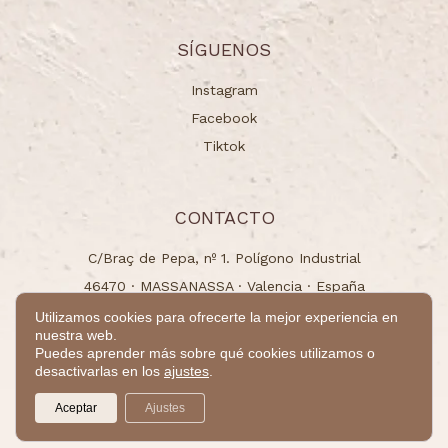
SÍGUENOS
Instagram
Facebook
Tiktok
CONTACTO
C/Braç de Pepa, nº 1. Polígono Industrial
46470 · MASSANASSA · Valencia · España
info@naturchem.es
Utilizamos cookies para ofrecerte la mejor experiencia en
nuestra web.
+34 96 125 00 31
Puedes aprender más sobre qué cookies utilizamos o
desactivarlas en los
ajustes
.
© 2024 - Todos los derechos reservados.
Aceptar
Ajustes
by
Takamaka