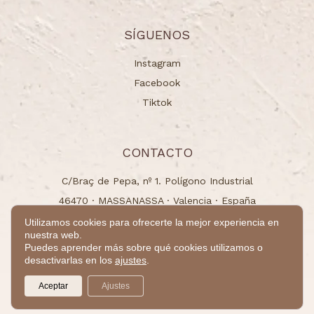
SÍGUENOS
Instagram
Facebook
Tiktok
CONTACTO
C/Braç de Pepa, nº 1. Polígono Industrial
46470 · MASSANASSA · Valencia · España
info@naturchem.es
Utilizamos cookies para ofrecerte la mejor experiencia en
nuestra web.
+34 96 125 00 31
Puedes aprender más sobre qué cookies utilizamos o
desactivarlas en los
ajustes
.
© 2024 - Todos los derechos reservados.
Aceptar
Ajustes
by
Takamaka